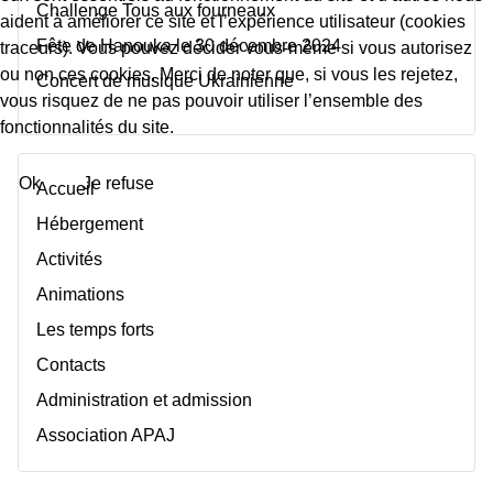
Challenge Tous aux fourneaux
aident à améliorer ce site et l’expérience utilisateur (cookies
Fête de Hanouka le 30 décembre 2024
traceurs). Vous pouvez décider vous-même si vous autorisez
ou non ces cookies. Merci de noter que, si vous les rejetez,
Concert de musique Ukrainienne
vous risquez de ne pas pouvoir utiliser l’ensemble des
fonctionnalités du site.
Ok
Je refuse
Accueil
Hébergement
Activités
Animations
Les temps forts
Contacts
Administration et admission
Association APAJ