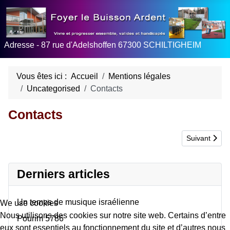
Adresse - 87 rue d'Adelshoffen 67300 SCHILTIGHEIM
Vous êtes ici :
Accueil
Mentions légales
Uncategorised
Contacts
Contacts
Article suivan
Suivant
Derniers articles
Un temps de musique israélienne
We use cookies
Nous utilisons des cookies sur notre site web. Certains d’entre
Pourim 5786
eux sont essentiels au fonctionnement du site et d’autres nous