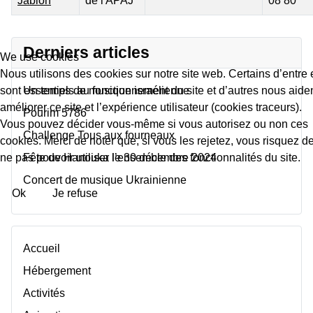
Jablon
de l'APAJ
08 80
Contacts,
Derniers articles
We use cookies
Nous utilisons des cookies sur notre site web. Certains d’entre
sont essentiels au fonctionnement du site et d’autres nous aide
Un temps de musique israélienne
améliorer ce site et l’expérience utilisateur (cookies traceurs).
Pourim 5786
Vous pouvez décider vous-même si vous autorisez ou non ces
Challenge Tous aux fourneaux
cookies. Merci de noter que, si vous les rejetez, vous risquez d
ne pas pouvoir utiliser l’ensemble des fonctionnalités du site.
Fête de Hanouka le 30 décembre 2024
Concert de musique Ukrainienne
Ok
Je refuse
Accueil
Hébergement
Activités