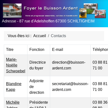
Adresse - 87 rue d'Adelshoffen 67300 SCHILTIGHEIM
Vous êtes ici :
Accueil
Contacts
Titre
Fonction
E-mail
Télépho
Marie-
Directrice
direction@buisson-
03 88 81
Noëlle
du foyer
ardent.com
71 00
Schwoebel
Adjointe
Blandine
secretariat@buisson-
03 88 81
de
Kapp
ardent.com
71 00
direction
Michèle
Présidente
03 88 36