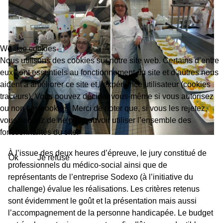
We use cookies
Nous utilisons des cookies sur notre site web. Certains d’entre
eux sont essentiels au fonctionnement du site et d’autres nous
aident à améliorer ce site et l’expérience utilisateur (cookies
traceurs). Vous pouvez décider vous-même si vous autorisez
ou non ces cookies. Merci de noter que, si vous les rejetez,
vous risquez de ne pas pouvoir utiliser l’ensemble des
fonctionnalités du site.
À l’issue des deux heures d’épreuve, le jury constitué de
Ok
Je refuse
professionnels du médico-social ainsi que de
représentants de l’entreprise Sodexo (à l’initiative du
challenge) évalue les réalisations. Les critères retenus
sont évidemment le goût et la présentation mais aussi
l’accompagnement de la personne handicapée. Le budget