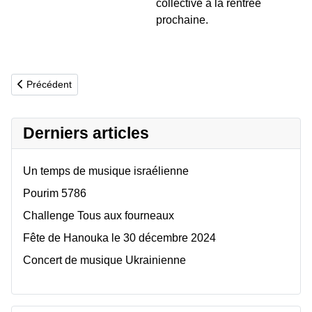
collective à la rentrée
prochaine.
Article précédent : Tressons à l'Unisson
Précédent
Derniers articles
Un temps de musique israélienne
Pourim 5786
Challenge Tous aux fourneaux
Fête de Hanouka le 30 décembre 2024
Concert de musique Ukrainienne